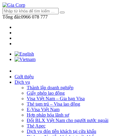
Tổng đài:
0966 078 777
Giới thiệu
Dịch vụ
Thành lập doanh nghiệp
Giấy phép lao động
Visa Việt Nam – Gia hạn Visa
Thẻ tạm trú – Visa lao động
E-Visa Việt Nam
Hợp pháp hóa lãnh sự
Đổi BLX Việt Nam cho người nước ngoài
Thẻ Apec
Dịch vụ đón tiễn khách tại cửa khẩu