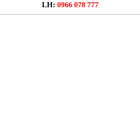
LH:
0966 078 777
ĐĂNG KÝ TƯ VẤN