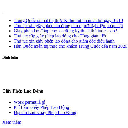
Trung Quốc ra mắt thị thực K thu hút nhân tài từ ngày 01/10
Thủ tục xin giấy phép lao động cho người đại diện pháp luật
Giấy phép lao động cho lao động kỹ thuật thủ tục ra sao?
Thủ tục cấp giấy phép lao động cho Tổng giám đốc
Thủ tục xin giấy phép lao động cho giám đốc điều hành
Hàn Quốc miễn thị thực cho khách Trung Quốc đến năm 2026
Bình luận
Giấy Phép Lao Động
Work permit là gì
Phí Làm Giấy Phép Lao Động
Địa chỉ Làm Giấy Phép Lao Động
Xem thêm