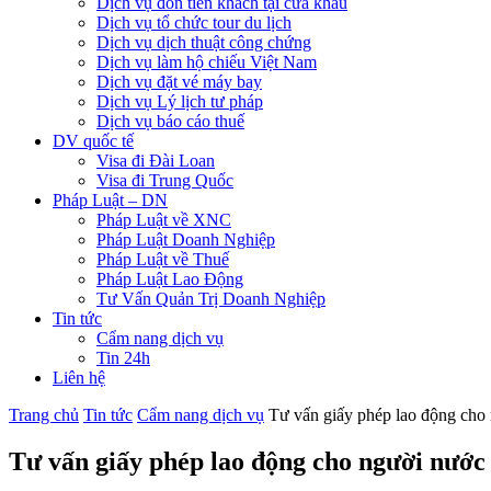
Dịch vụ đón tiễn khách tại cửa khẩu
Dịch vụ tổ chức tour du lịch
Dịch vụ dịch thuật công chứng
Dịch vụ làm hộ chiếu Việt Nam
Dịch vụ đặt vé máy bay
Dịch vụ Lý lịch tư pháp
Dịch vụ báo cáo thuế
DV quốc tế
Visa đi Đài Loan
Visa đi Trung Quốc
Pháp Luật – DN
Pháp Luật về XNC
Pháp Luật Doanh Nghiệp
Pháp Luật về Thuế
Pháp Luật Lao Động
Tư Vấn Quản Trị Doanh Nghiệp
Tin tức
Cẩm nang dịch vụ
Tin 24h
Liên hệ
Trang chủ
Tin tức
Cẩm nang dịch vụ
Tư vấn giấy phép lao động cho 
Tư vấn giấy phép lao động cho người nước 