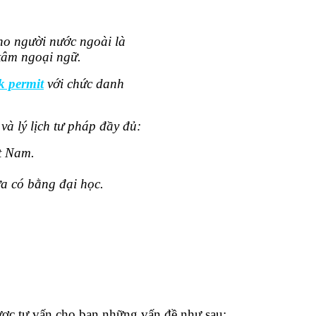
ho người nước ngoài là
 tâm ngoại ngữ.
k permit
với chức danh
à lý lịch tư pháp đầy đủ:
ệt Nam.
a có bằng đại học.
ợc tư vấn cho bạn những vấn đề như sau: