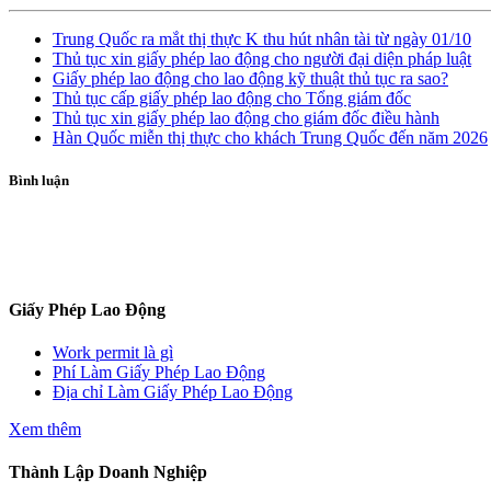
Trung Quốc ra mắt thị thực K thu hút nhân tài từ ngày 01/10
Thủ tục xin giấy phép lao động cho người đại diện pháp luật
Giấy phép lao động cho lao động kỹ thuật thủ tục ra sao?
Thủ tục cấp giấy phép lao động cho Tổng giám đốc
Thủ tục xin giấy phép lao động cho giám đốc điều hành
Hàn Quốc miễn thị thực cho khách Trung Quốc đến năm 2026
Bình luận
Giấy Phép Lao Động
Work permit là gì
Phí Làm Giấy Phép Lao Động
Địa chỉ Làm Giấy Phép Lao Động
Xem thêm
Thành Lập Doanh Nghiệp