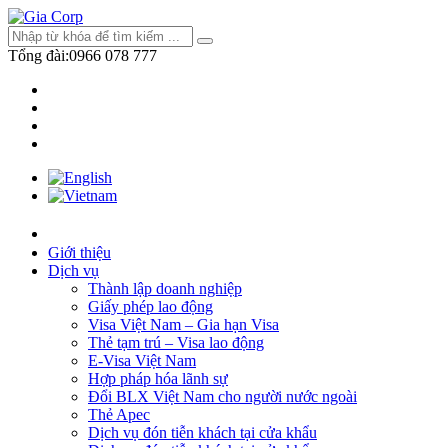
Tổng đài:
0966 078 777
Giới thiệu
Dịch vụ
Thành lập doanh nghiệp
Giấy phép lao động
Visa Việt Nam – Gia hạn Visa
Thẻ tạm trú – Visa lao động
E-Visa Việt Nam
Hợp pháp hóa lãnh sự
Đổi BLX Việt Nam cho người nước ngoài
Thẻ Apec
Dịch vụ đón tiễn khách tại cửa khẩu