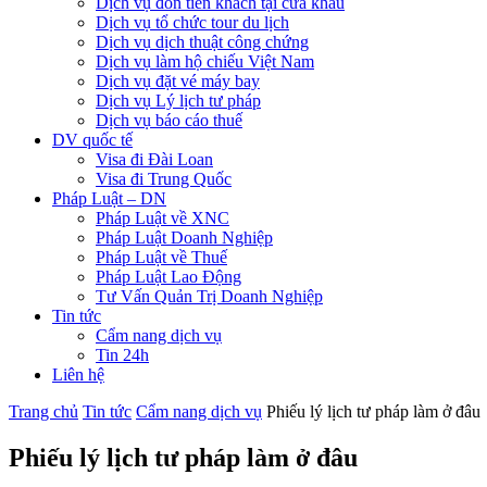
Dịch vụ đón tiễn khách tại cửa khẩu
Dịch vụ tổ chức tour du lịch
Dịch vụ dịch thuật công chứng
Dịch vụ làm hộ chiếu Việt Nam
Dịch vụ đặt vé máy bay
Dịch vụ Lý lịch tư pháp
Dịch vụ báo cáo thuế
DV quốc tế
Visa đi Đài Loan
Visa đi Trung Quốc
Pháp Luật – DN
Pháp Luật về XNC
Pháp Luật Doanh Nghiệp
Pháp Luật về Thuế
Pháp Luật Lao Động
Tư Vấn Quản Trị Doanh Nghiệp
Tin tức
Cẩm nang dịch vụ
Tin 24h
Liên hệ
Trang chủ
Tin tức
Cẩm nang dịch vụ
Phiếu lý lịch tư pháp làm ở đâu
Phiếu lý lịch tư pháp làm ở đâu