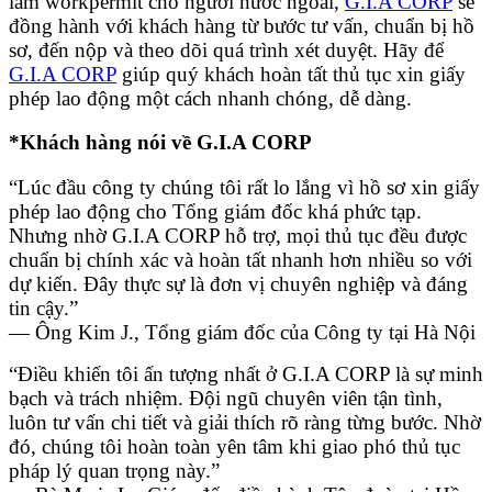
làm workpermit cho người nước ngoài,
G.I.A CORP
sẽ
đồng hành với khách hàng từ bước tư vấn, chuẩn bị hồ
sơ, đến nộp và theo dõi quá trình xét duyệt. Hãy để
G.I.A CORP
giúp quý khách hoàn tất thủ tục xin giấy
phép lao động một cách nhanh chóng, dễ dàng.
*Khách hàng nói về G.I.A CORP
“Lúc đầu công ty chúng tôi rất lo lắng vì hồ sơ xin giấy
phép lao động cho Tổng giám đốc khá phức tạp.
Nhưng nhờ G.I.A CORP hỗ trợ, mọi thủ tục đều được
chuẩn bị chính xác và hoàn tất nhanh hơn nhiều so với
dự kiến. Đây thực sự là đơn vị chuyên nghiệp và đáng
tin cậy.”
— Ông Kim J., Tổng giám đốc của Công ty tại Hà Nội
“Điều khiến tôi ấn tượng nhất ở G.I.A CORP là sự minh
bạch và trách nhiệm. Đội ngũ chuyên viên tận tình,
luôn tư vấn chi tiết và giải thích rõ ràng từng bước. Nhờ
đó, chúng tôi hoàn toàn yên tâm khi giao phó thủ tục
pháp lý quan trọng này.”