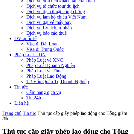
Dịch vụ đón tiễn khách tại cửa khẩu
Dịch vụ tổ chức tour du lịch
Dịch vụ dịch thuật công chứng
Dịch vụ làm hộ chiếu Việt Nam
Dịch vụ đặt vé máy bay
Dịch vụ Lý lịch tư pháp
Dịch vụ báo cáo thuế
DV quốc tế
Visa đi Đài Loan
Visa đi Trung Quốc
Pháp Luật – DN
Pháp Luật về XNC
Pháp Luật Doanh Nghiệp
Pháp Luật về Thuế
Pháp Luật Lao Động
Tư Vấn Quản Trị Doanh Nghiệp
Tin tức
Cẩm nang dịch vụ
Tin 24h
Liên hệ
Trang chủ
Tin tức
Thủ tục cấp giấy phép lao động cho Tổng giám
đốc
Thủ tục cấp giấy phép lao động cho Tổng