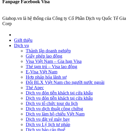
Fanpage Facebook Visa
Giahop.vn là hệ thống của Công ty Cổ Phần Dịch vụ Quốc Tế Gia
Corp
Giới thiệu
Dịch vụ
Thành lập doanh nghiệp
Giấy phép lao động
Visa Việt Nam – Gia hạn Visa
Thẻ tạm trú – Visa lao động
E-Visa Việt Nam
Hợp pháp hóa lãnh sự
Đổi BLX Việt Nam cho người nước ngoài
Thẻ Apec
Dịch vụ đón tiễn khách tại cửa khẩu
Dịch vụ đón tiễn khách tại cửa khẩu
Dịch vụ tổ chức tour du lịch
Dịch vụ dịch thuật công chứng
Dịch vụ làm hộ chiếu Việt Nam
Dịch vụ đặt vé máy bay
Dịch vụ Lý lịch tư pháp
Dịch vụ báo cáo thuế