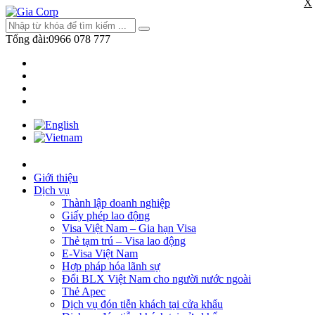
X
Tổng đài:
0966 078 777
Giới thiệu
Dịch vụ
Thành lập doanh nghiệp
Giấy phép lao động
Visa Việt Nam – Gia hạn Visa
Thẻ tạm trú – Visa lao động
E-Visa Việt Nam
Hợp pháp hóa lãnh sự
Đổi BLX Việt Nam cho người nước ngoài
Thẻ Apec
Dịch vụ đón tiễn khách tại cửa khẩu