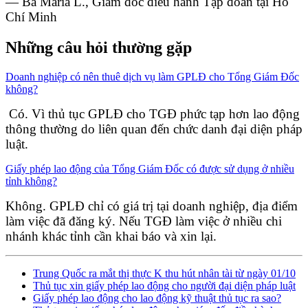
— Bà Maria L., Giám đốc điều hành Tập đoàn tại Hồ
Chí Minh
Những câu hỏi thường gặp
Doanh nghiệp có nên thuê dịch vụ làm GPLĐ cho Tổng Giám Đốc
không?
Có. Vì thủ tục GPLĐ cho TGĐ phức tạp hơn lao động
thông thường do liên quan đến chức danh đại diện pháp
luật.
Giấy phép lao động của Tổng Giám Đốc có được sử dụng ở nhiều
tỉnh không?
Không. GPLĐ chỉ có giá trị tại doanh nghiệp, địa điểm
làm việc đã đăng ký. Nếu TGĐ làm việc ở nhiều chi
nhánh khác tỉnh cần khai báo và xin lại.
Trung Quốc ra mắt thị thực K thu hút nhân tài từ ngày 01/10
Thủ tục xin giấy phép lao động cho người đại diện pháp luật
Giấy phép lao động cho lao động kỹ thuật thủ tục ra sao?