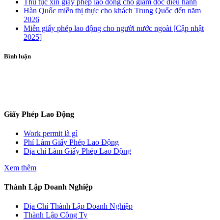
Thủ tục xin giấy phép lao động cho giám đốc điều hành
Hàn Quốc miễn thị thực cho khách Trung Quốc đến năm
2026
Miễn giấy phép lao động cho người nước ngoài [Cập nhật
2025]
Bình luận
ĐĂNG KÝ TƯ VẤN
Giấy Phép Lao Động
Work permit là gì
Phí Làm Giấy Phép Lao Động
Địa chỉ Làm Giấy Phép Lao Động
Xem thêm
Thành Lập Doanh Nghiệp
Địa Chỉ Thành Lập Doanh Nghiệp
Thành Lập Công Ty