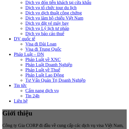
Dịch vụ đón tiễn khách tại cửa khẩu
Dịch vụ tổ chức tour du lịch
Dịch vụ dịch thuật công chứng
Dịch vụ làm hộ chiếu Việt Nam
Dịch vụ đặt vé máy bay
Dịch vụ Lý lịch tư pháp
Dịch vụ báo cáo thuế
DV quốc tế
Visa đi Đài Loan
Visa đi Trung Quốc
Pháp Luật – DN
Pháp Luật về XNC
Pháp Luật Doanh Nghiệp
Pháp Luật về Thuế
Pháp Luật Lao Động
Tư Vấn Quản Trị Doanh Nghiệp
Tin tức
Cẩm nang dịch vụ
Tin 24h
Liên hệ
Giới thiệu
Công ty Gia CORP đi đầu về cung cấp các dịch vụ visa Việt Nam,