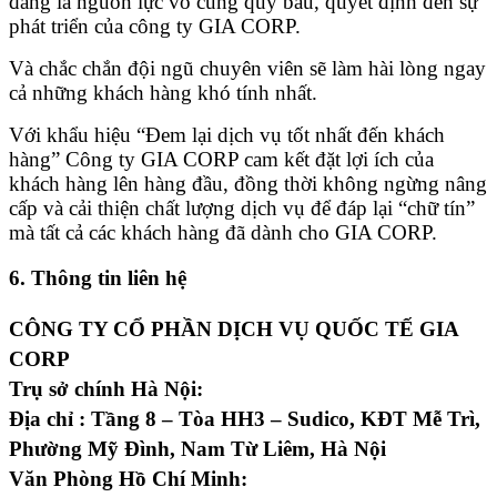
đang là nguồn lực vô cùng quý báu, quyết định đến sự
phát triển của công ty GIA CORP.
Và chắc chắn đội ngũ chuyên viên sẽ làm hài lòng ngay
cả những khách hàng khó tính nhất.
Với khẩu hiệu “Đem lại dịch vụ tốt nhất đến khách
hàng” Công ty GIA CORP cam kết đặt lợi ích của
khách hàng lên hàng đầu, đồng thời không ngừng nâng
cấp và cải thiện chất lượng dịch vụ để đáp lại “chữ tín”
mà tất cả các khách hàng đã dành cho GIA CORP.
6. Thông tin liên hệ
CÔNG TY CỔ PHẦN DỊCH VỤ QUỐC TẾ GIA
CORP
Trụ sở chính Hà Nội:
Địa chỉ : Tầng 8 – Tòa HH3 – Sudico, KĐT Mễ Trì,
Phường Mỹ Đình, Nam Từ Liêm, Hà Nội
Văn Phòng Hồ Chí Minh: