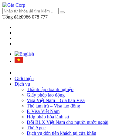
Tổng đài:
0966 078 777
Giới thiệu
Dịch vụ
Thành lập doanh nghiệp
Giấy phép lao động
Visa Việt Nam – Gia hạn Visa
Thẻ tạm trú – Visa lao động
E-Visa Việt Nam
Hợp pháp hóa lãnh sự
Đổi BLX Việt Nam cho người nước ngoài
Thẻ Apec
Dịch vụ đón tiễn khách tại cửa khẩu