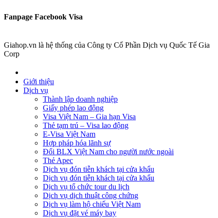
Fanpage Facebook Visa
Giahop.vn là hệ thống của Công ty Cổ Phần Dịch vụ Quốc Tế Gia
Corp
Giới thiệu
Dịch vụ
Thành lập doanh nghiệp
Giấy phép lao động
Visa Việt Nam – Gia hạn Visa
Thẻ tạm trú – Visa lao động
E-Visa Việt Nam
Hợp pháp hóa lãnh sự
Đổi BLX Việt Nam cho người nước ngoài
Thẻ Apec
Dịch vụ đón tiễn khách tại cửa khẩu
Dịch vụ đón tiễn khách tại cửa khẩu
Dịch vụ tổ chức tour du lịch
Dịch vụ dịch thuật công chứng
Dịch vụ làm hộ chiếu Việt Nam
Dịch vụ đặt vé máy bay