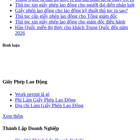
Thủ tục xin giấy phép lao động cho người đại diện pháp luật
Giấy phép lao động cho lao động kỹ thuật thủ tục ra sao?
Thủ tục cấp giấy phép lao động cho Tổng giám đốc
Thủ tục xin giấy phép lao động cho giám đốc điều hành
Hàn Quốc miễn thị thực cho khách Trung Quốc đến năm
2026
Bình luận
ĐĂNG KÝ TƯ VẤN
Giấy Phép Lao Động
Work permit là gì
Phí Làm Giấy Phép Lao Động
Địa chỉ Làm Giấy Phép Lao Động
Xem thêm
Thành Lập Doanh Nghiệp