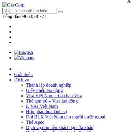
X
Tổng đài:
0966 078 777
Giới thiệu
Dịch vụ
Thành lập doanh nghiệp
Giấy phép lao động
Visa Việt Nam – Gia hạn Visa
Thẻ tạm trú – Visa lao động
E-Visa Việt Nam
Hợp pháp hóa lãnh sự
Đổi BLX Việt Nam cho người nước ngoài
Thẻ Apec
Dịch vụ đón tiễn khách tại cửa khẩu