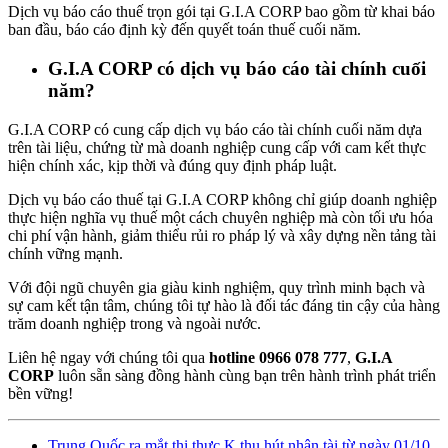
Dịch vụ báo cáo thuế trọn gói tại G.I.A CORP bao gồm từ khai báo
ban đầu, báo cáo định kỳ đến quyết toán thuế cuối năm.
G.I.A CORP có dịch vụ báo cáo tài chính cuối
năm?
G.I.A CORP có cung cấp dịch vụ báo cáo tài chính cuối năm dựa
trên tài liệu, chứng từ mà doanh nghiệp cung cấp với cam kết thực
hiện chính xác, kịp thời và đúng quy định pháp luật.
Dịch vụ báo cáo thuế tại G.I.A CORP không chỉ giúp doanh nghiệp
thực hiện nghĩa vụ thuế một cách chuyên nghiệp mà còn tối ưu hóa
chi phí vận hành, giảm thiểu rủi ro pháp lý và xây dựng nền tảng tài
chính vững mạnh.
Với đội ngũ chuyên gia giàu kinh nghiệm, quy trình minh bạch và
sự cam kết tận tâm, chúng tôi tự hào là đối tác đáng tin cậy của hàng
trăm doanh nghiệp trong và ngoài nước.
Liên hệ ngay với chúng tôi qua
hotline 0966 078 777
,
G.I.A
CORP
luôn sẵn sàng đồng hành cùng bạn trên hành trình phát triển
bền vững!
Trung Quốc ra mắt thị thực K thu hút nhân tài từ ngày 01/10