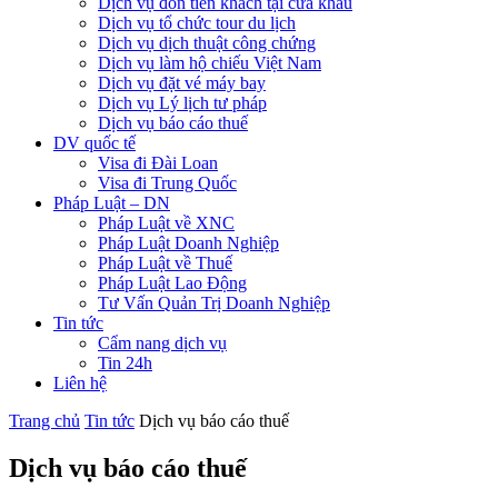
Dịch vụ đón tiễn khách tại cửa khẩu
Dịch vụ tổ chức tour du lịch
Dịch vụ dịch thuật công chứng
Dịch vụ làm hộ chiếu Việt Nam
Dịch vụ đặt vé máy bay
Dịch vụ Lý lịch tư pháp
Dịch vụ báo cáo thuế
DV quốc tế
Visa đi Đài Loan
Visa đi Trung Quốc
Pháp Luật – DN
Pháp Luật về XNC
Pháp Luật Doanh Nghiệp
Pháp Luật về Thuế
Pháp Luật Lao Động
Tư Vấn Quản Trị Doanh Nghiệp
Tin tức
Cẩm nang dịch vụ
Tin 24h
Liên hệ
Trang chủ
Tin tức
Dịch vụ báo cáo thuế
Dịch vụ báo cáo thuế