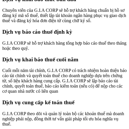
Chuyên viên của G.I.A CORP sẽ hỗ trợ khách hàng chuẩn bị hồ sơ
đăng ký mã số thuế, thiết lập tài khoản ngân hàng phục vụ giao dịch
thuế và đăng ký hóa đơn điện tử cùng chữ ký số.
Dịch vụ báo cáo thuế định kỳ
G.I.A CORP sẽ hỗ trợ khách hàng tổng hợp báo cáo thuế theo tháng
hoặc theo quý.
Dịch vụ khai báo thuế cuối năm
Cuối mỗi năm tài chính, G.I.A CORP có trách nhiệm hoàn thiện báo
cáo tài chính và quyết toán thuế cho doanh nghiệp dựa trên chứng
từ, số liệu khách hàng cung cấp. G.I.A CORP sẽ lập báo cáo tài
chính, quyết toán thuế, báo cáo kiểm toán (nếu có) để nộp cho các
cơ quan nhà nước có liên quan
Dịch vụ cung cấp kế toán thuế
G.I.A CORP theo dõi và quản lý toàn bộ các khoản thuế mà doanh
nghiệp phải nộp, đồng thời tư vấn giải pháp tối ưu hóa nghĩa vụ
thuế.