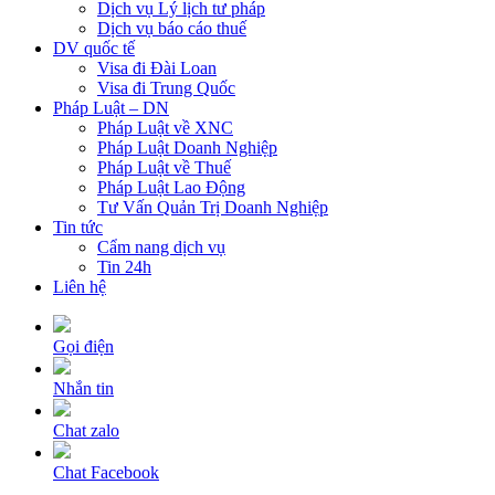
Dịch vụ Lý lịch tư pháp
Dịch vụ báo cáo thuế
DV quốc tế
Visa đi Đài Loan
Visa đi Trung Quốc
Pháp Luật – DN
Pháp Luật về XNC
Pháp Luật Doanh Nghiệp
Pháp Luật về Thuế
Pháp Luật Lao Động
Tư Vấn Quản Trị Doanh Nghiệp
Tin tức
Cẩm nang dịch vụ
Tin 24h
Liên hệ
Gọi điện
Nhắn tin
Chat zalo
Chat Facebook