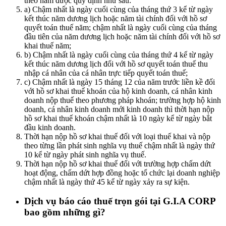
theo năm được quy định như sau:
a) Chậm nhất là ngày cuối cùng của tháng thứ 3 kể từ ngày
kết thúc năm dương lịch hoặc năm tài chính đối với hồ sơ
quyết toán thuế năm; chậm nhất là ngày cuối cùng của tháng
đầu tiên của năm dương lịch hoặc năm tài chính đối với hồ sơ
khai thuế năm;
b) Chậm nhất là ngày cuối cùng của tháng thứ 4 kể từ ngày
kết thúc năm dương lịch đối với hồ sơ quyết toán thuế thu
nhập cá nhân của cá nhân trực tiếp quyết toán thuế;
c) Chậm nhất là ngày 15 tháng 12 của năm trước liền kề đối
với hồ sơ khai thuế khoán của hộ kinh doanh, cá nhân kinh
doanh nộp thuế theo phương pháp khoán; trường hợp hộ kinh
doanh, cá nhân kinh doanh mới kinh doanh thì thời hạn nộp
hồ sơ khai thuế khoán chậm nhất là 10 ngày kể từ ngày bắt
đầu kinh doanh.
Thời hạn nộp hồ sơ khai thuế đối với loại thuế khai và nộp
theo từng lần phát sinh nghĩa vụ thuế chậm nhất là ngày thứ
10 kể từ ngày phát sinh nghĩa vụ thuế.
Thời hạn nộp hồ sơ khai thuế đối với trường hợp chấm dứt
hoạt động, chấm dứt hợp đồng hoặc tổ chức lại doanh nghiệp
chậm nhất là ngày thứ 45 kể từ ngày xảy ra sự kiện.
Dịch vụ báo cáo thuế trọn gói tại G.I.A CORP
bao gồm những gì?