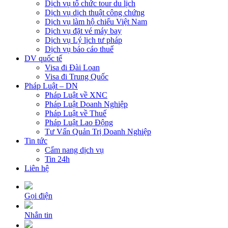
Dịch vụ tổ chức tour du lịch
Dịch vụ dịch thuật công chứng
Dịch vụ làm hộ chiếu Việt Nam
Dịch vụ đặt vé máy bay
Dịch vụ Lý lịch tư pháp
Dịch vụ báo cáo thuế
DV quốc tế
Visa đi Đài Loan
Visa đi Trung Quốc
Pháp Luật – DN
Pháp Luật về XNC
Pháp Luật Doanh Nghiệp
Pháp Luật về Thuế
Pháp Luật Lao Động
Tư Vấn Quản Trị Doanh Nghiệp
Tin tức
Cẩm nang dịch vụ
Tin 24h
Liên hệ
Gọi điện
Nhắn tin