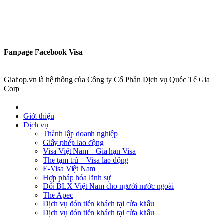
Fanpage Facebook Visa
Giahop.vn là hệ thống của Công ty Cổ Phần Dịch vụ Quốc Tế Gia
Corp
Giới thiệu
Dịch vụ
Thành lập doanh nghiệp
Giấy phép lao động
Visa Việt Nam – Gia hạn Visa
Thẻ tạm trú – Visa lao động
E-Visa Việt Nam
Hợp pháp hóa lãnh sự
Đổi BLX Việt Nam cho người nước ngoài
Thẻ Apec
Dịch vụ đón tiễn khách tại cửa khẩu
Dịch vụ đón tiễn khách tại cửa khẩu