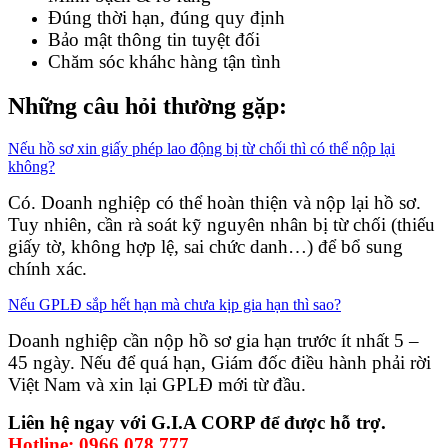
Đúng thời hạn, đúng quy định
Bảo mật thông tin tuyệt đối
Chăm sóc kháhc hàng tận tình
Nhữ
ng câu hỏi thường gặp:
Nếu hồ sơ xin giấy phép lao động bị từ chối thì có thể nộp lại
không?
Có. Doanh nghiệp có thể hoàn thiện và nộp lại hồ sơ.
Tuy nhiên, cần rà soát kỹ nguyên nhân bị từ chối (thiếu
giấy tờ, không hợp lệ, sai chức danh…) để bổ sung
chính xác.
Nếu GPLĐ sắp hết hạn mà chưa kịp gia hạn thì sao?
Doanh nghiệp cần nộp hồ sơ gia hạn trước ít nhất 5 –
45 ngày. Nếu để quá hạn, Giám đốc điều hành phải rời
Việt Nam và xin lại GPLĐ mới từ đầu.
Liên hệ ngay với G.I.A CORP để được hỗ trợ.
Hotline: 0966 078 777