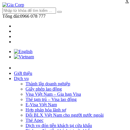
X
Tổng đài:
0966 078 777
Giới thiệu
Dịch vụ
Thành lập doanh nghiệp
Giấy phép lao động
Visa Việt Nam – Gia hạn Visa
Thẻ tạm trú – Visa lao động
E-Visa Việt Nam
Hợp pháp hóa lãnh sự
Đổi BLX Việt Nam cho người nước ngoài
Thẻ Apec
Dịch vụ đón tiễn khách tại cửa khẩu