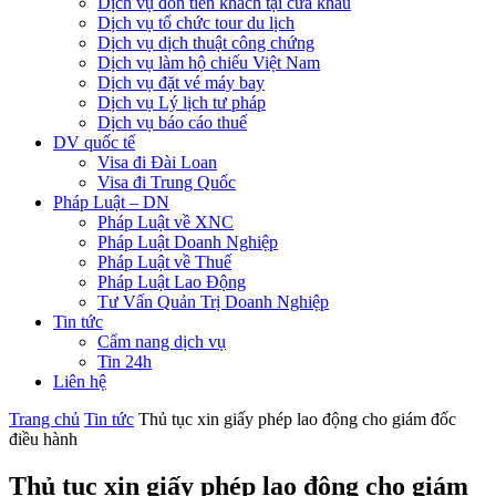
Dịch vụ đón tiễn khách tại cửa khẩu
Dịch vụ tổ chức tour du lịch
Dịch vụ dịch thuật công chứng
Dịch vụ làm hộ chiếu Việt Nam
Dịch vụ đặt vé máy bay
Dịch vụ Lý lịch tư pháp
Dịch vụ báo cáo thuế
DV quốc tế
Visa đi Đài Loan
Visa đi Trung Quốc
Pháp Luật – DN
Pháp Luật về XNC
Pháp Luật Doanh Nghiệp
Pháp Luật về Thuế
Pháp Luật Lao Động
Tư Vấn Quản Trị Doanh Nghiệp
Tin tức
Cẩm nang dịch vụ
Tin 24h
Liên hệ
Trang chủ
Tin tức
Thủ tục xin giấy phép lao động cho giám đốc
điều hành
Thủ tục xin giấy phép lao động cho giám