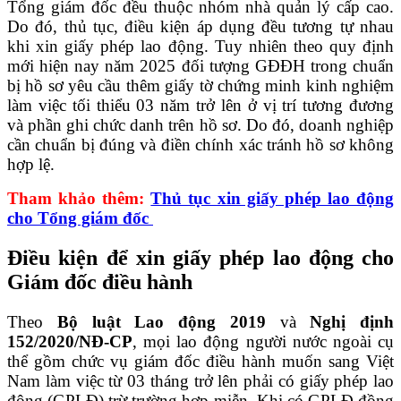
Tổng giám đốc đều thuộc nhóm nhà quản lý cấp cao.
Do đó, thủ tục, điều kiện áp dụng đều tương tự nhau
khi xin giấy phép lao động. Tuy nhiên theo quy định
mới hiện nay năm 2025 đối tượng GĐĐH trong chuẩn
bị hồ sơ yêu cầu thêm giấy tờ chứng minh kinh nghiệm
làm việc tối thiểu 03 năm trở lên ở vị trí tương đương
và phần ghi chức danh trên hồ sơ. Do đó, doanh nghiệp
cần chuẩn bị đúng và điền chính xác tránh hồ sơ không
hợp lệ.
Tham khảo thêm:
Thủ tục xin giấy phép lao động
cho Tổng giám đốc
Điều kiện để xin giấy phép lao động cho
Giám đốc điều hành
Theo
Bộ luật Lao động 2019
và
Nghị định
152/2020/NĐ-CP
, mọi lao động người nước ngoài cụ
thể gồm chức vụ giám đốc điều hành muốn sang Việt
Nam làm việc từ 03 tháng trở lên phải có giấy phép lao
động (GPLĐ) trừ trường hợp miễn. Khi có GPLĐ đồng