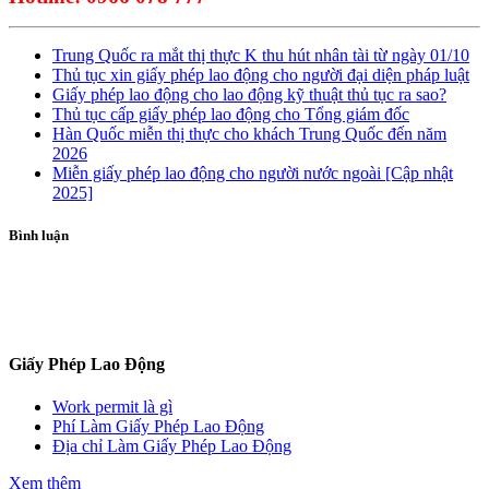
Trung Quốc ra mắt thị thực K thu hút nhân tài từ ngày 01/10
Thủ tục xin giấy phép lao động cho người đại diện pháp luật
Giấy phép lao động cho lao động kỹ thuật thủ tục ra sao?
Thủ tục cấp giấy phép lao động cho Tổng giám đốc
Hàn Quốc miễn thị thực cho khách Trung Quốc đến năm
2026
Miễn giấy phép lao động cho người nước ngoài [Cập nhật
2025]
Bình luận
ĐĂNG KÝ TƯ VẤN
Giấy Phép Lao Động
Work permit là gì
Phí Làm Giấy Phép Lao Động
Địa chỉ Làm Giấy Phép Lao Động
Xem thêm