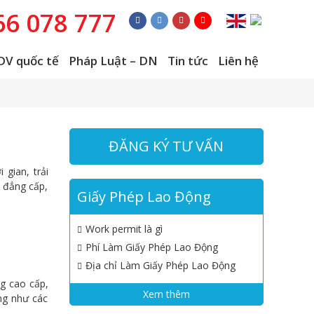
66 078 777
DV quốc tế
Pháp Luật – DN
Tin tức
Liên hệ
ĐĂNG KÝ TƯ VẤN
gian, trải
ụ đẳng cấp,
Giấy Phép Lao Động
Work permit là gì
Phí Làm Giấy Phép Lao Động
Địa chỉ Làm Giấy Phép Lao Động
ng cao cấp,
Xem thêm
ng như các