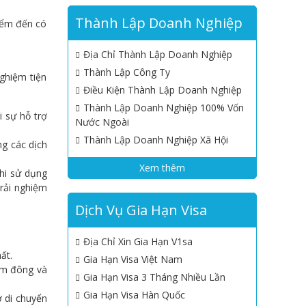
Thành Lập Doanh Nghiệp
điểm đến có
Địa Chỉ Thành Lập Doanh Nghiệp
Thành Lập Công Ty
nghiệm tiện
Điều Kiện Thành Lập Doanh Nghiệp
Thành Lập Doanh Nghiệp 100% Vốn
 sự hỗ trợ
Nước Ngoài
Thành Lập Doanh Nghiệp Xã Hội
ng các dịch
Xem thêm
hi sử dụng
trải nghiệm
Dịch Vụ Gia Hạn Visa
Địa Chỉ Xin Gia Hạn V1sa
ất.
Gia Hạn Visa Việt Nam
đám đông và
Gia Hạn Visa 3 Tháng Nhiều Lần
Gia Hạn Visa Hàn Quốc
ợ di chuyển