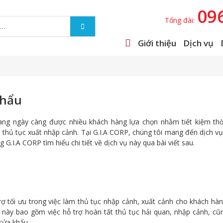
09
Tổng đài:
Giới thiệu
Dịch vụ
khẩu
ng ngày càng được nhiều khách hàng lựa chọn nhằm tiết kiệm thời 
ác thủ tục xuất nhập cảnh. Tại G.I.A CORP, chúng tôi mang đến dịch v
G.I.A CORP tìm hiểu chi tiết về dịch vụ này qua bài viết sau.
trợ tối ưu trong việc làm thủ tục nhập cảnh, xuất cảnh cho khách hà
 này bao gồm việc hỗ trợ hoàn tất thủ tục hải quan, nhập cảnh, cũ
cửa khẩu.