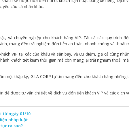
, khách sẽ được đưa đến nơi ở, khách sạn hoặc bằng xe riêng. Dịch v
 yêu cầu cá nhân khác.
, và chuyên nghiệp cho khách hàng VIP. Tất cả các quy trình đề
hành, mang đến trải nghiệm đón tiễn an toàn, nhanh chóng và thoải m
 khách VIP tại các cửa khẩu và sân bay, về ưu điểm, giá cả cùng nhữn
hành khách tiết kiệm thời gian mà còn mang lại trải nghiệm thoải mái 
 gần một thập kỷ, G.I.A CORP tự tin mang đến cho khách hàng những 
n để được tư vấn chi tiết về dịch vụ đón tiễn khách VIP và các dịch v
i từ ngày 01/10
diện pháp luật
tục ra sao?