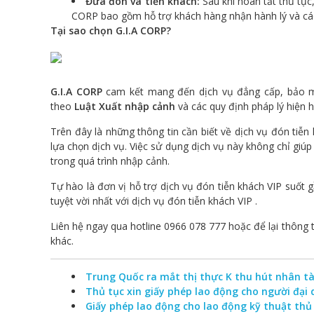
Đưa đón và tiễn khách:
Sau khi hoàn tất thủ tục
CORP bao gồm hỗ trợ khách hàng nhận hành lý và các
Tại sao chọn G.I.A CORP?
G.I.A CORP
cam kết mang đến dịch vụ đẳng cấp, bảo mật
theo
Luật Xuất nhập cảnh
và các quy định pháp lý hiện 
Trên đây là những thông tin cần biết về dịch vụ đón tiễn
lựa chọn dịch vụ. Việc sử dụng dịch vụ này không chỉ giúp 
trong quá trình nhập cảnh.
Tự hào là đơn vị hỗ trợ dịch vụ đón tiễn khách VIP suốt
tuyệt vời nhất với dịch vụ đón tiễn khách VIP .
Liên hệ ngay qua hotline 0966 078 777 hoặc để lại thông ti
khác.
Trung Quốc ra mắt thị thực K thu hút nhân tà
Thủ tục xin giấy phép lao động cho người đại 
Giấy phép lao động cho lao động kỹ thuật thủ 