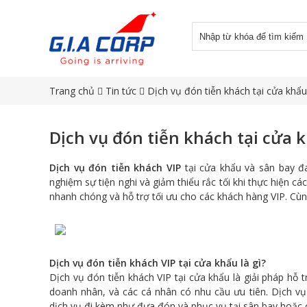
Trang chủ
Tin tức
Dịch vụ đón tiễn khách tại cửa khẩu
Dịch vụ đón tiễn khách tại cửa 
Dịch vụ đón tiễn khách VIP
tại cửa khẩu và sân bay đa
nghiệm sự tiện nghi và giảm thiểu rắc tối khi thực hiện c
nhanh chóng và hỗ trợ tối ưu cho các khách hàng VIP. Cùng 
Dịch vụ đón tiễn khách VIP tại cửa khẩu là gì?
Dịch vụ đón tiễn khách VIP tại cửa khẩu là giải pháp hỗ 
doanh nhân, và các cá nhân có nhu cầu ưu tiên. Dịch vụ
dịch vụ đi kèm như đưa đón và phục vụ tại sân bay hoặc 