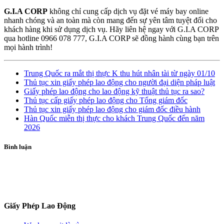
G.I.A CORP
không chỉ cung cấp dịch vụ đặt vé máy bay online
nhanh chóng và an toàn mà còn mang đến sự yên tâm tuyệt đối cho
khách hàng khi sử dụng dịch vụ. Hãy liên hệ ngay với G.I.A CORP
qua hotline 0966 078 777, G.I.A CORP sẽ đồng hành cùng bạn trên
mọi hành trình!
Trung Quốc ra mắt thị thực K thu hút nhân tài từ ngày 01/10
Thủ tục xin giấy phép lao động cho người đại diện pháp luật
Giấy phép lao động cho lao động kỹ thuật thủ tục ra sao?
Thủ tục cấp giấy phép lao động cho Tổng giám đốc
Thủ tục xin giấy phép lao động cho giám đốc điều hành
Hàn Quốc miễn thị thực cho khách Trung Quốc đến năm
2026
Bình luận
ĐĂNG KÝ TƯ VẤN
Giấy Phép Lao Động