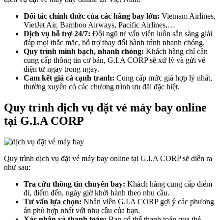
Đối tác chính thức của các hãng bay lớn:
Vietnam Airlines,
VietJet Air, Bamboo Airways, Pacific Airlines,…
Dịch vụ hỗ trợ 24/7:
Đội ngũ tư vấn viên luôn sẵn sàng giải
đáp mọi thắc mắc, hỗ trợ thay đổi hành trình nhanh chóng.
Quy trình minh bạch, nhanh chóng:
Khách hàng chỉ cần
cung cấp thông tin cơ bản, G.I.A CORP sẽ xử lý và gửi vé
điện tử ngay trong ngày.
Cam kết giá cả cạnh tranh:
Cung cấp mức giá hợp lý nhất,
thường xuyên có các chương trình ưu đãi đặc biệt.
Quy trình dịch vụ đặt vé máy bay online
tại G.I.A CORP
Quy trình dịch vụ đặt vé máy bay online tại G.I.A CORP sẽ diễn ra
như sau:
Tra cứu thông tin chuyến bay:
Khách hàng cung cấp điểm
đi, điểm đến, ngày giờ khởi hành theo nhu cầu.
Tư vấn lựa chọn:
Nhân viên G.I.A CORP gợi ý các phương
án phù hợp nhất với nhu cầu của bạn.
Xác nhận và thanh toán:
Bạn có thể thanh toán qua thẻ