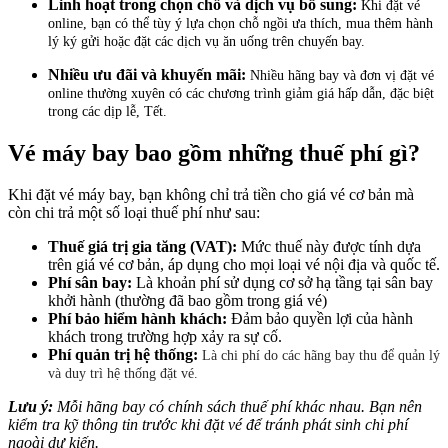
Linh hoạt trong chọn chỗ và dịch vụ bổ sung:
Khi đặt vé
online, bạn có thể tùy ý lựa chọn chỗ ngồi ưa thích, mua thêm hành
lý ký gửi hoặc đặt các dịch vụ ăn uống trên chuyến bay.
Nhiều ưu đãi và khuyến mãi:
Nhiều hãng bay và đơn vị đặt vé
online thường xuyên có các chương trình giảm giá hấp dẫn, đặc biệt
trong các dịp lễ, Tết.
Vé máy bay bao gồm những thuế phí gì?
Khi đặt vé máy bay, bạn không chỉ trả tiền cho giá vé cơ bản mà
còn chi trả một số loại thuế phí như sau:
Thuế giá trị gia tăng (VAT):
Mức thuế này được tính dựa
trên giá vé cơ bản, áp dụng cho mọi loại vé nội địa và quốc tế.
Phí sân bay:
Là khoản phí sử dụng cơ sở hạ tầng tại sân bay
khởi hành (thường đã bao gồm trong giá vé)
Phí bảo hiểm hành khách:
Đảm bảo quyền lợi của hành
khách trong trường hợp xảy ra sự cố.
Phí quản trị hệ thống:
Là chi phí do các hãng bay thu để quản lý
và duy trì hệ thống đặt vé.
Lưu ý:
Mỗi hãng bay có chính sách thuế phí khác nhau. Bạn nên
kiểm tra kỹ thông tin trước khi đặt vé để tránh phát sinh chi phí
ngoài dự kiến.