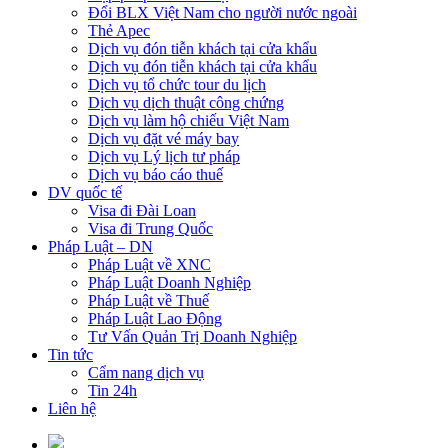
Đổi BLX Việt Nam cho người nước ngoài
Thẻ Apec
Dịch vụ đón tiễn khách tại cửa khẩu
Dịch vụ đón tiễn khách tại cửa khẩu
Dịch vụ tổ chức tour du lịch
Dịch vụ dịch thuật công chứng
Dịch vụ làm hộ chiếu Việt Nam
Dịch vụ đặt vé máy bay
Dịch vụ Lý lịch tư pháp
Dịch vụ báo cáo thuế
DV quốc tế
Visa đi Đài Loan
Visa đi Trung Quốc
Pháp Luật – DN
Pháp Luật về XNC
Pháp Luật Doanh Nghiệp
Pháp Luật về Thuế
Pháp Luật Lao Động
Tư Vấn Quản Trị Doanh Nghiệp
Tin tức
Cẩm nang dịch vụ
Tin 24h
Liên hệ