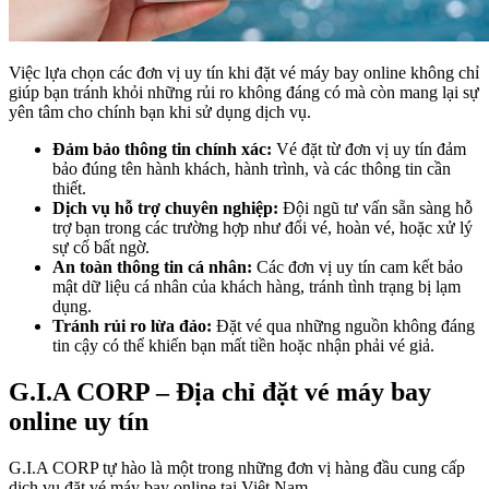
Việc lựa chọn các đơn vị uy tín khi đặt vé máy bay online không chỉ
giúp bạn tránh khỏi những rủi ro không đáng có mà còn mang lại sự
yên tâm cho chính bạn khi sử dụng dịch vụ.
Đảm bảo thông tin chính xác:
Vé đặt từ đơn vị uy tín đảm
bảo đúng tên hành khách, hành trình, và các thông tin cần
thiết.
Dịch vụ hỗ trợ chuyên nghiệp:
Đội ngũ tư vấn sẵn sàng hỗ
trợ bạn trong các trường hợp như đổi vé, hoàn vé, hoặc xử lý
sự cố bất ngờ.
An toàn thông tin cá nhân:
Các đơn vị uy tín cam kết bảo
mật dữ liệu cá nhân của khách hàng, tránh tình trạng bị lạm
dụng.
Tránh rủi ro lừa đảo:
Đặt vé qua những nguồn không đáng
tin cậy có thể khiến bạn mất tiền hoặc nhận phải vé giả.
G.I.A CORP – Địa chỉ đặt vé máy bay
online uy tín
G.I.A CORP tự hào là một trong những đơn vị hàng đầu cung cấp
dịch vụ đặt vé máy bay online tại Việt Nam.