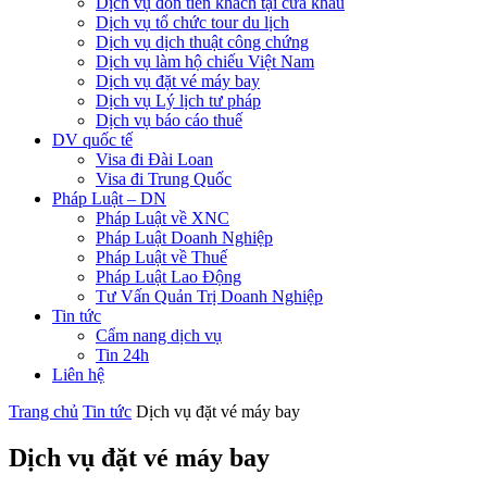
Dịch vụ đón tiễn khách tại cửa khẩu
Dịch vụ tổ chức tour du lịch
Dịch vụ dịch thuật công chứng
Dịch vụ làm hộ chiếu Việt Nam
Dịch vụ đặt vé máy bay
Dịch vụ Lý lịch tư pháp
Dịch vụ báo cáo thuế
DV quốc tế
Visa đi Đài Loan
Visa đi Trung Quốc
Pháp Luật – DN
Pháp Luật về XNC
Pháp Luật Doanh Nghiệp
Pháp Luật về Thuế
Pháp Luật Lao Động
Tư Vấn Quản Trị Doanh Nghiệp
Tin tức
Cẩm nang dịch vụ
Tin 24h
Liên hệ
Trang chủ
Tin tức
Dịch vụ đặt vé máy bay
Dịch vụ đặt vé máy bay