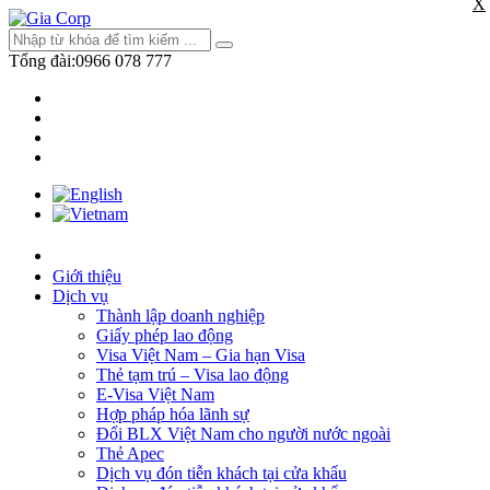
X
Tổng đài:
0966 078 777
Giới thiệu
Dịch vụ
Thành lập doanh nghiệp
Giấy phép lao động
Visa Việt Nam – Gia hạn Visa
Thẻ tạm trú – Visa lao động
E-Visa Việt Nam
Hợp pháp hóa lãnh sự
Đổi BLX Việt Nam cho người nước ngoài
Thẻ Apec
Dịch vụ đón tiễn khách tại cửa khẩu