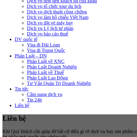
Dịch vụ đón tiễn khách tại cửa khẩu
Dịch vụ tổ chức tour du lịch
Dịch vụ dịch thuật công chứng
Dịch vụ làm hộ chiếu Việt Nam
Dịch vụ đặt vé máy bay
Dịch vụ Lý lịch tư pháp
Dịch vụ báo cáo thuế
DV quốc tế
Visa đi Đài Loan
Visa đi Trung Quốc
Pháp Luật – DN
Pháp Luật về XNC
Pháp Luật Doanh Nghiệp
Pháp Luật về Thuế
Pháp Luật Lao Động
Tư Vấn Quản Trị Doanh Nghiệp
Tin tức
Cẩm nang dịch vụ
Tin 24h
Liên hệ
Liên hệ
Khi Quý khách cần giúp đỡ bất cứ điều gì về dịch vụ hay sản phẩm của
tin nhắn trực tuyến cho chúng tôi.