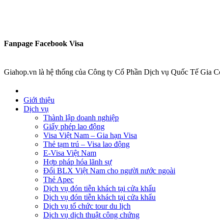
Fanpage Facebook Visa
Giahop.vn là hệ thống của Công ty Cổ Phần Dịch vụ Quốc Tế Gia C
Giới thiệu
Dịch vụ
Thành lập doanh nghiệp
Giấy phép lao động
Visa Việt Nam – Gia hạn Visa
Thẻ tạm trú – Visa lao động
E-Visa Việt Nam
Hợp pháp hóa lãnh sự
Đổi BLX Việt Nam cho người nước ngoài
Thẻ Apec
Dịch vụ đón tiễn khách tại cửa khẩu
Dịch vụ đón tiễn khách tại cửa khẩu
Dịch vụ tổ chức tour du lịch
Dịch vụ dịch thuật công chứng