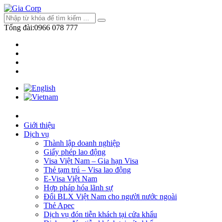
Tổng đài:
0966 078 777
Giới thiệu
Dịch vụ
Thành lập doanh nghiệp
Giấy phép lao động
Visa Việt Nam – Gia hạn Visa
Thẻ tạm trú – Visa lao động
E-Visa Việt Nam
Hợp pháp hóa lãnh sự
Đổi BLX Việt Nam cho người nước ngoài
Thẻ Apec
Dịch vụ đón tiễn khách tại cửa khẩu