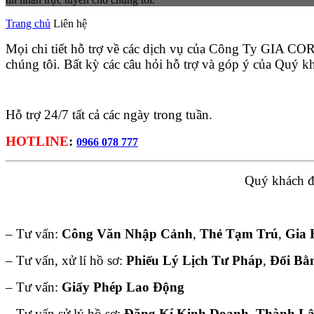
Trang chủ
Liên hệ
Mọi chi tiết hỗ trợ về các dịch vụ của Công Ty GIA CORP
chúng tôi. Bất kỳ các câu hỏi hỗ trợ và góp ý của Quý k
Hỗ trợ 24/7 tất cả các ngày trong tuần.
HOTLINE
:
0966 078 777
Quý khách đa
– Tư vấn:
Công Văn Nhập Cảnh
,
Thẻ Tạm Trú
,
Gia 
– Tư vấn, xử lí hồ sơ:
Phiếu Lý Lịch Tư Pháp
,
Đổi Bằ
– Tư vấn:
Giấy Phép Lao Động
– Tư vấn sử lý hồ sơ:
Đăng Kí Kinh Doanh, Thành L