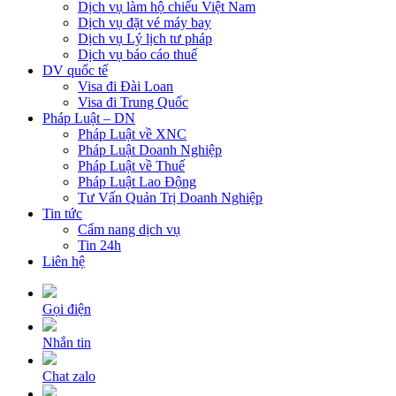
Dịch vụ làm hộ chiếu Việt Nam
Dịch vụ đặt vé máy bay
Dịch vụ Lý lịch tư pháp
Dịch vụ báo cáo thuế
DV quốc tế
Visa đi Đài Loan
Visa đi Trung Quốc
Pháp Luật – DN
Pháp Luật về XNC
Pháp Luật Doanh Nghiệp
Pháp Luật về Thuế
Pháp Luật Lao Động
Tư Vấn Quản Trị Doanh Nghiệp
Tin tức
Cẩm nang dịch vụ
Tin 24h
Liên hệ
Gọi điện
Nhắn tin
Chat zalo