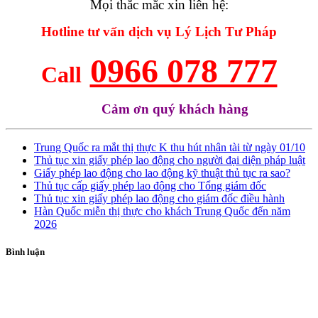
Mọi thắc mắc xin liên hệ:
Hotline tư vấn dịch vụ Lý Lịch Tư Pháp
0966 078 777
Call
Cảm ơn quý khách hàng
Trung Quốc ra mắt thị thực K thu hút nhân tài từ ngày 01/10
Thủ tục xin giấy phép lao động cho người đại diện pháp luật
Giấy phép lao động cho lao động kỹ thuật thủ tục ra sao?
Thủ tục cấp giấy phép lao động cho Tổng giám đốc
Thủ tục xin giấy phép lao động cho giám đốc điều hành
Hàn Quốc miễn thị thực cho khách Trung Quốc đến năm
2026
Bình luận
ĐĂNG KÝ TƯ VẤN