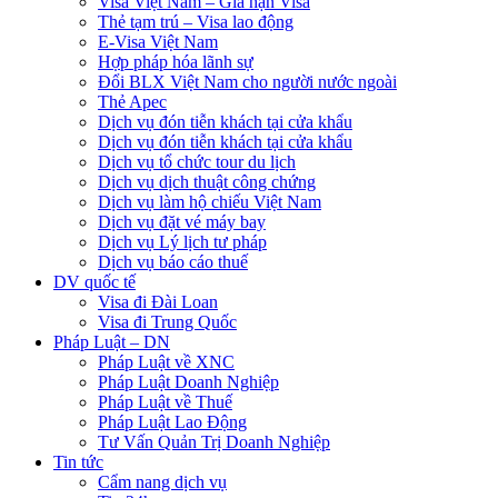
Visa Việt Nam – Gia hạn Visa
Thẻ tạm trú – Visa lao động
E-Visa Việt Nam
Hợp pháp hóa lãnh sự
Đổi BLX Việt Nam cho người nước ngoài
Thẻ Apec
Dịch vụ đón tiễn khách tại cửa khẩu
Dịch vụ đón tiễn khách tại cửa khẩu
Dịch vụ tổ chức tour du lịch
Dịch vụ dịch thuật công chứng
Dịch vụ làm hộ chiếu Việt Nam
Dịch vụ đặt vé máy bay
Dịch vụ Lý lịch tư pháp
Dịch vụ báo cáo thuế
DV quốc tế
Visa đi Đài Loan
Visa đi Trung Quốc
Pháp Luật – DN
Pháp Luật về XNC
Pháp Luật Doanh Nghiệp
Pháp Luật về Thuế
Pháp Luật Lao Động
Tư Vấn Quản Trị Doanh Nghiệp
Tin tức
Cẩm nang dịch vụ