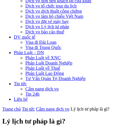
Dịch vụ đón tiễn khách tại cửa khẩu
Dịch vụ tổ chức tour du lịch
Dịch vụ dịch thuật công chứng
Dịch vụ làm hộ chiếu Việt Nam
Dịch vụ đặt vé máy bay
Dịch vụ Lý lịch tư pháp
Dịch vụ báo cáo thuế
DV quốc tế
Visa đi Đài Loan
Visa đi Trung Quốc
Pháp Luật – DN
Pháp Luật về XNC
Pháp Luật Doanh Nghiệp
Pháp Luật về Thuế
Pháp Luật Lao Động
Tư Vấn Quản Trị Doanh Nghiệp
Tin tức
Cẩm nang dịch vụ
Tin 24h
Liên hệ
Trang chủ
Tin tức
Cẩm nang dịch vụ
Lý lịch tư pháp là gì?
Lý lịch tư pháp là gì?