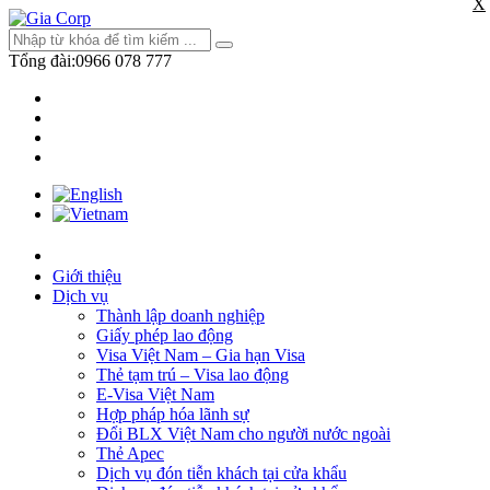
X
Tổng đài:
0966 078 777
Giới thiệu
Dịch vụ
Thành lập doanh nghiệp
Giấy phép lao động
Visa Việt Nam – Gia hạn Visa
Thẻ tạm trú – Visa lao động
E-Visa Việt Nam
Hợp pháp hóa lãnh sự
Đổi BLX Việt Nam cho người nước ngoài
Thẻ Apec
Dịch vụ đón tiễn khách tại cửa khẩu