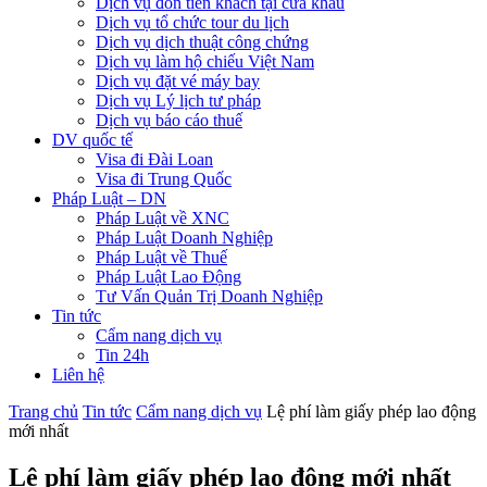
Dịch vụ đón tiễn khách tại cửa khẩu
Dịch vụ tổ chức tour du lịch
Dịch vụ dịch thuật công chứng
Dịch vụ làm hộ chiếu Việt Nam
Dịch vụ đặt vé máy bay
Dịch vụ Lý lịch tư pháp
Dịch vụ báo cáo thuế
DV quốc tế
Visa đi Đài Loan
Visa đi Trung Quốc
Pháp Luật – DN
Pháp Luật về XNC
Pháp Luật Doanh Nghiệp
Pháp Luật về Thuế
Pháp Luật Lao Động
Tư Vấn Quản Trị Doanh Nghiệp
Tin tức
Cẩm nang dịch vụ
Tin 24h
Liên hệ
Trang chủ
Tin tức
Cẩm nang dịch vụ
Lệ phí làm giấy phép lao động
mới nhất
Lệ phí làm giấy phép lao động mới nhất