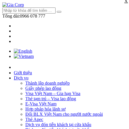
X
Tổng đài:
0966 078 777
Giới thiệu
Dịch vụ
Thành lập doanh nghiệp
Giấy phép lao động
Visa Việt Nam – Gia hạn Visa
Thẻ tạm trú – Visa lao động
E-Visa Việt Nam
Hợp pháp hóa lãnh sự
Đổi BLX Việt Nam cho người nước ngoài
Thẻ Apec
Dịch vụ đón tiễn khách tại cửa khẩu