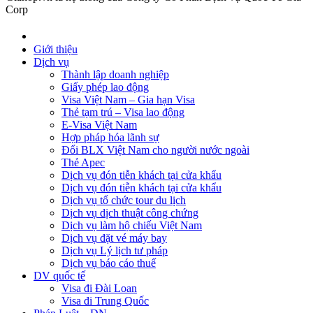
Corp
Giới thiệu
Dịch vụ
Thành lập doanh nghiệp
Giấy phép lao động
Visa Việt Nam – Gia hạn Visa
Thẻ tạm trú – Visa lao động
E-Visa Việt Nam
Hợp pháp hóa lãnh sự
Đổi BLX Việt Nam cho người nước ngoài
Thẻ Apec
Dịch vụ đón tiễn khách tại cửa khẩu
Dịch vụ đón tiễn khách tại cửa khẩu
Dịch vụ tổ chức tour du lịch
Dịch vụ dịch thuật công chứng
Dịch vụ làm hộ chiếu Việt Nam
Dịch vụ đặt vé máy bay
Dịch vụ Lý lịch tư pháp
Dịch vụ báo cáo thuế
DV quốc tế
Visa đi Đài Loan
Visa đi Trung Quốc