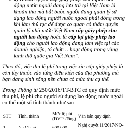
động nước ngoài đang lưu trú tại Việt Nam là
khoản thu mà bắt buộc người đang quản lý sử
dụng lao động người nước ngoài phải đóng trong
khi làm thủ tục để được cơ quan có thẩm quyền
quản lý nhà nước Việt Nam
cấp giấy phép cho
người lao động
hoặc là
cấp lại giấy phép lao
động
cho người lao động đang làm việc tại các
doanh nghiệp, tổ chức… hoạt động trong vùng
lãnh thổ quốc gia Việt Nam”.
Theo đó, việc thu lệ phí trong việc xin cấp giấy phép là
còn tùy thuộc vào từng điều kiện của địa phương mà
bạn đang sinh sống nên chưa có mức thu cụ thể.
T
rong Thông tư
250/2016/TT-BTC có quy định mức
thu phí, lệ phí cho người sử dụng lao động nước ngoài
cụ thể một số tỉnh thành như sau:
Mức lệ phí
STT
Tỉnh, thành
Văn bản quy định
(ĐVT: đồng)
Nghị quyết 11/2017/NQ-
1
An Giang
600.000