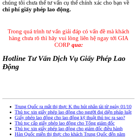
chúng tôi chưa thể tư vấn cụ thể chính xác cho bạn về
chi phí giấy phép lao động.
Trong quá trình tư vấn giải đáp có vấn đề mà khách
hàng chưa rõ thì hãy vui lòng liên hệ ngay tới
GIA
CORP
qua:
Hotline Tư Vấn Dịch Vụ Giấy Phép Lao
Động
nồi nấu phở bằng điện bao nhiêu tiền
|
giá bán bếp gas công nghiệp
|
xe đẩy hàng 4 bánh giá rẻ tại hà nội
|
bếp từ công nghiệp giá bao
nhiêu
Trung Quốc ra mắt thị thực K thu hút nhân tài từ ngày 01/10
Thủ tục xin giấy phép lao động cho người đại diện pháp luật
Giấy phép lao động cho lao động kỹ thuật thủ tục ra sao?
Thủ tục cấp giấy phép lao động cho Tổng giám đốc
Thủ tục xin giấy phép lao động cho giám đốc điều hành
Hàn Quốc miễn thị thực cho khách Trung Quốc đến năm