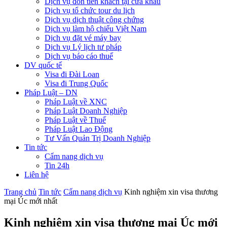
Dịch vụ đón tiễn khách tại cửa khẩu
Dịch vụ tổ chức tour du lịch
Dịch vụ dịch thuật công chứng
Dịch vụ làm hộ chiếu Việt Nam
Dịch vụ đặt vé máy bay
Dịch vụ Lý lịch tư pháp
Dịch vụ báo cáo thuế
DV quốc tế
Visa đi Đài Loan
Visa đi Trung Quốc
Pháp Luật – DN
Pháp Luật về XNC
Pháp Luật Doanh Nghiệp
Pháp Luật về Thuế
Pháp Luật Lao Động
Tư Vấn Quản Trị Doanh Nghiệp
Tin tức
Cẩm nang dịch vụ
Tin 24h
Liên hệ
Trang chủ
Tin tức
Cẩm nang dịch vụ
Kinh nghiệm xin visa thương
mại Úc mới nhất
Kinh nghiệm xin visa thương mại Úc mới