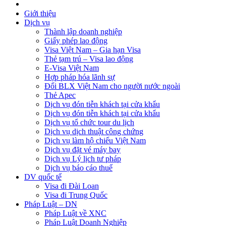
Giới thiệu
Dịch vụ
Thành lập doanh nghiệp
Giấy phép lao động
Visa Việt Nam – Gia hạn Visa
Thẻ tạm trú – Visa lao động
E-Visa Việt Nam
Hợp pháp hóa lãnh sự
Đổi BLX Việt Nam cho người nước ngoài
Thẻ Apec
Dịch vụ đón tiễn khách tại cửa khẩu
Dịch vụ đón tiễn khách tại cửa khẩu
Dịch vụ tổ chức tour du lịch
Dịch vụ dịch thuật công chứng
Dịch vụ làm hộ chiếu Việt Nam
Dịch vụ đặt vé máy bay
Dịch vụ Lý lịch tư pháp
Dịch vụ báo cáo thuế
DV quốc tế
Visa đi Đài Loan
Visa đi Trung Quốc
Pháp Luật – DN
Pháp Luật về XNC
Pháp Luật Doanh Nghiệp