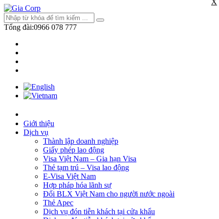
X
Tổng đài:
0966 078 777
Giới thiệu
Dịch vụ
Thành lập doanh nghiệp
Giấy phép lao động
Visa Việt Nam – Gia hạn Visa
Thẻ tạm trú – Visa lao động
E-Visa Việt Nam
Hợp pháp hóa lãnh sự
Đổi BLX Việt Nam cho người nước ngoài
Thẻ Apec
Dịch vụ đón tiễn khách tại cửa khẩu