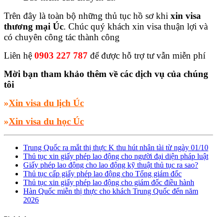
Trên đây là toàn bộ những thủ tục hồ sơ khi
xin visa
thương mại Úc
. Chúc quý khách xin visa thuận lợi và
có chuyên công tác thành công
Liên hệ
0903 227 787
để được hỗ trợ tư vẫn miễn phí
Mời bạn tham khảo thêm về các dịch vụ của chúng
tôi
»
Xin visa du lịch Úc
»
Xin visa du học Úc
Trung Quốc ra mắt thị thực K thu hút nhân tài từ ngày 01/10
Thủ tục xin giấy phép lao động cho người đại diện pháp luật
Giấy phép lao động cho lao động kỹ thuật thủ tục ra sao?
Thủ tục cấp giấy phép lao động cho Tổng giám đốc
Thủ tục xin giấy phép lao động cho giám đốc điều hành
Hàn Quốc miễn thị thực cho khách Trung Quốc đến năm
2026