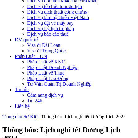
Dịch vụ đón tiễn khách tại cửa khẩu
Dịch vụ tổ chức tour du lịch
Dịch vụ dịch thuật công chứng
Dịch vụ làm hộ chiếu Việt Nam
Dịch vụ đặt vé máy bay
Dịch vụ Lý lịch tư pháp
Dịch vụ báo cáo thuế
DV quốc tế
Visa đi Đài Loan
Visa đi Trung Quốc
Pháp Luật – DN
Pháp Luật về XNC
Pháp Luật Doanh Nghiệp
Pháp Luật về Thuế
Pháp Luật Lao Động
Tư Vấn Quản Trị Doanh Nghiệp
Tin tức
Cẩm nang dịch vụ
Tin 24h
Liên hệ
Trang chủ
Sự Kiện
Thông báo: Lịch nghỉ tết Dương Lịch 2022
Thông báo: Lịch nghỉ tết Dương Lịch
2022