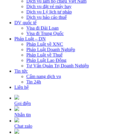
Dịch vụ làm hộ chiếu Việt Nam
Dịch vụ đặt vé máy bay
Dịch vụ Lý lịch tư pháp
Dịch vụ báo cáo thuế
DV quốc tế
Visa đi Đài Loan
Visa đi Trung Quốc
Pháp Luật – DN
Pháp Luật về XNC
Pháp Luật Doanh Nghiệp
Pháp Luật về Thuế
Pháp Luật Lao Động
Tư Vấn Quản Trị Doanh Nghiệp
Tin tức
Cẩm nang dịch vụ
Tin 24h
Liên hệ
Gọi điện
Nhắn tin
Chat zalo