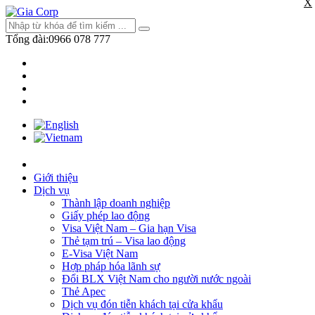
X
Tổng đài:
0966 078 777
Giới thiệu
Dịch vụ
Thành lập doanh nghiệp
Giấy phép lao động
Visa Việt Nam – Gia hạn Visa
Thẻ tạm trú – Visa lao động
E-Visa Việt Nam
Hợp pháp hóa lãnh sự
Đổi BLX Việt Nam cho người nước ngoài
Thẻ Apec
Dịch vụ đón tiễn khách tại cửa khẩu