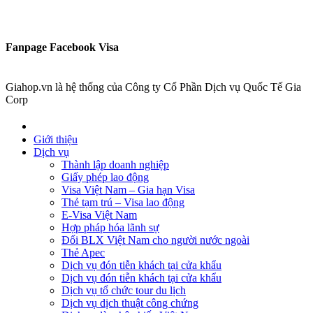
Fanpage Facebook Visa
Giahop.vn là hệ thống của Công ty Cổ Phần Dịch vụ Quốc Tế Gia
Corp
Giới thiệu
Dịch vụ
Thành lập doanh nghiệp
Giấy phép lao động
Visa Việt Nam – Gia hạn Visa
Thẻ tạm trú – Visa lao động
E-Visa Việt Nam
Hợp pháp hóa lãnh sự
Đổi BLX Việt Nam cho người nước ngoài
Thẻ Apec
Dịch vụ đón tiễn khách tại cửa khẩu
Dịch vụ đón tiễn khách tại cửa khẩu
Dịch vụ tổ chức tour du lịch
Dịch vụ dịch thuật công chứng