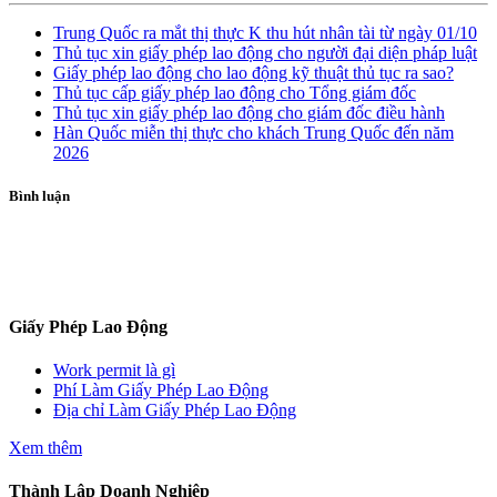
Trung Quốc ra mắt thị thực K thu hút nhân tài từ ngày 01/10
Thủ tục xin giấy phép lao động cho người đại diện pháp luật
Giấy phép lao động cho lao động kỹ thuật thủ tục ra sao?
Thủ tục cấp giấy phép lao động cho Tổng giám đốc
Thủ tục xin giấy phép lao động cho giám đốc điều hành
Hàn Quốc miễn thị thực cho khách Trung Quốc đến năm
2026
Bình luận
ĐĂNG KÝ TƯ VẤN
Giấy Phép Lao Động
Work permit là gì
Phí Làm Giấy Phép Lao Động
Địa chỉ Làm Giấy Phép Lao Động
Xem thêm
Thành Lập Doanh Nghiệp