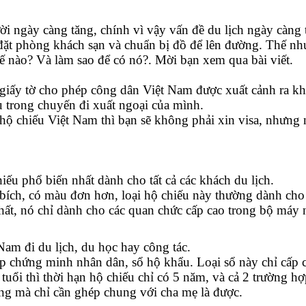
ười ngày càng tăng, chính vì vậy vấn đề du lịch ngày càng
 đặt phòng khách sạn và chuẩn bị đồ để lên đường. Thế như
hế nào? Và làm sao để có nó?. Mời bạn xem qua bài viết.
i giấy tờ cho phép công dân Việt Nam được xuất cảnh ra khỏ
u trong chuyến đi xuất ngoại của mình.
 hộ chiếu Việt Nam thì bạn sẽ không phải xin visa, nhưn
iếu phổ biến nhất dành cho tất cả các khách du lịch.
bích, có màu đơn hơn, loại hộ chiếu này thường dành cho
 nhất, nó chỉ dành cho các quan chức cấp cao trong bộ máy
am đi du lịch, du học hay công tác.
 chứng minh nhân dân, sổ hộ khẩu. Loại sổ này chỉ cấp ch
tuổi thì thời hạn hộ chiếu chỉ có 5 năm, và cả 2 trường h
êng mà chỉ cần ghép chung với cha mẹ là được.