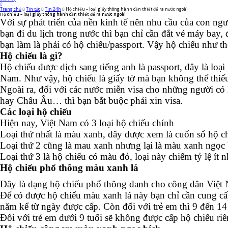
Trang chủ
Tin tức
Tin 24h
Hộ chiếu – loại giấy thông hành cần thiết để ra nước ngoài
Hộ chiếu – loại giấy thông hành cần thiết để ra nước ngoài
Với sự phát triển của nền kinh tế nên nhu cầu của con ng
bạn đi du lịch trong nước thì bạn chỉ cần đắt vé máy bay,
bạn làm là phải có hộ chiếu/passport. Vậy hộ chiếu như t
Hộ chiếu là gì?
Hộ chiếu được dịch sang tiếng anh là passport, đây là loạ
Nam. Như vậy, hộ chiếu là giấy tờ mà bạn không thể thiế
Ngoài ra, đối với các nước miễn visa cho những người có
hay Châu Âu… thì bạn bắt buộc phải xin visa.
Các loại hộ chiếu
Hiện nay, Việt Nam có 3 loại hộ chiếu chính
Loại thứ nhất là màu xanh, đây được xem là cuốn sổ hộ ch
Loại thứ 2 cũng là mau xanh nhưng lại là màu xanh ngọc 
Loại thứ 3 là hộ chiếu có màu đỏ, loại này chiếm tỷ lệ ít
Hộ chiếu phổ thông màu xanh lá
Đây là dạng hộ chiếu phổ thông đanh cho công dân Việt N
Để có được hộ chiếu màu xanh lá này bạn chỉ cần cung cấp
năm kể từ ngày được cấp. Còn đối với trẻ em thì 9 đến 14 
Đối với trẻ em dưới 9 tuổi sẽ không được cấp hộ chiếu ri