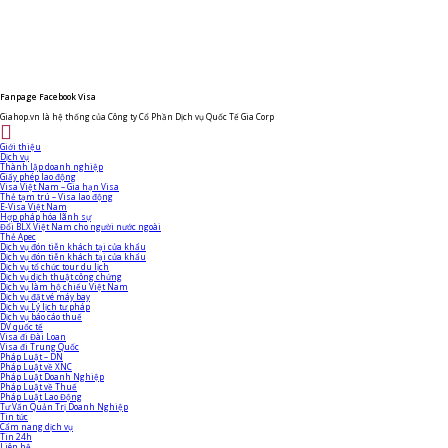
Fanpage Facebook Visa
Giahop.vn là hệ thống của Công ty Cổ Phần Dịch vụ Quốc Tế Gia Corp
Giới thiệu
Dịch vụ
Thành lập doanh nghiệp
Giấy phép lao động
Visa Việt Nam – Gia hạn Visa
Thẻ tạm trú – Visa lao động
E-Visa Việt Nam
Hợp pháp hóa lãnh sự
Đổi BLX Việt Nam cho người nước ngoài
Thẻ Apec
Dịch vụ đón tiễn khách tại cửa khẩu
Dịch vụ đón tiễn khách tại cửa khẩu
Dịch vụ tổ chức tour du lịch
Dịch vụ dịch thuật công chứng
Dịch vụ làm hộ chiếu Việt Nam
Dịch vụ đặt vé máy bay
Dịch vụ Lý lịch tư pháp
Dịch vụ báo cáo thuế
DV quốc tế
Visa đi Đài Loan
Visa đi Trung Quốc
Pháp Luật – DN
Pháp Luật về XNC
Pháp Luật Doanh Nghiệp
Pháp Luật về Thuế
Pháp Luật Lao Động
Tư Vấn Quản Trị Doanh Nghiệp
Tin tức
Cẩm nang dịch vụ
Tin 24h
Liên hệ