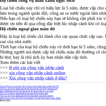
Hộ chiếu công vụ màu xanh ngọc bích
Loại hộ chiếu này chỉ có hiệu lực là 5 năm, được cấp cho
làm trong ngành quân đội, công an ra nước ngoài làm nh
Nếu bạn có loại hộ chiếu này bạn sẽ không cần phải xin 
được ưu tiên đi qua cổng đặc biệt lúc nhập cảnh khi có loạ
Hộ chiếu ngoại giao màu đỏ
Đây là loại hộ chiếu chỉ dành cho các quan chức cấp cao.
cao của nhà nước.
Thời hạn của loại hộ chiếu này có thời hạn là 5 năm, cũn
Những người mà được cấp hộ chiếu màu đỏ thường có chức
bí thư, hay là chủ tịch ủy ban nhân dân cấp tỉnh.
Xem thêm các bài viết
>>>
lệ phí xin công văn nhập cảnh
>>>
xin công văn nhập cảnh online
>>>
Xin công văn nhập cảnh ở đâu?
Trung Quốc ra mắt thị thực K thu hút nhân tài từ ngày 01/10
Thủ tục xin giấy phép lao động cho người đại diện pháp luật
Giấy phép lao động cho lao động kỹ thuật thủ tục ra sao?
Thủ tục cấp giấy phép lao động cho Tổng giám đốc
Thủ tục xin giấy phép lao động cho giám đốc điều hành
Hàn Quốc miễn thị thực cho khách Trung Quốc đến năm 2026
Bình luận