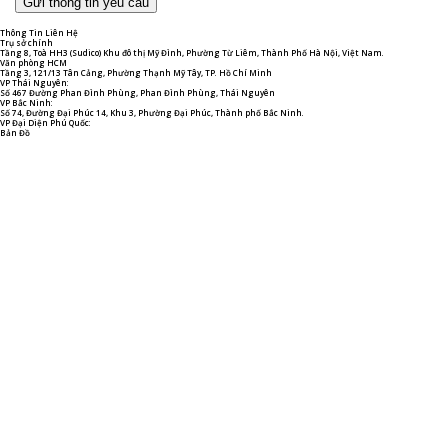
Thông Tin Liên Hệ
Trụ sở chính
Tầng 8, Toà HH3 (Sudico) Khu đô thị Mỹ Đình, Phường Từ Liêm, Thành Phố Hà Nội, Việt Nam.
Văn phòng HCM
Tầng 3, 121/13 Tân Cảng, Phường Thạnh Mỹ Tây, TP. Hồ Chí Minh
VP Thái Nguyên:
Số 467 Đường Phan Đình Phùng, Phan Đình Phùng, Thái Nguyên
VP Bắc Ninh:
Số 74, Đường Đại Phúc 14, Khu 3, Phường Đại Phúc, Thành phố Bắc Ninh.
VP Đại Diện Phú Quốc:
Bản Đồ