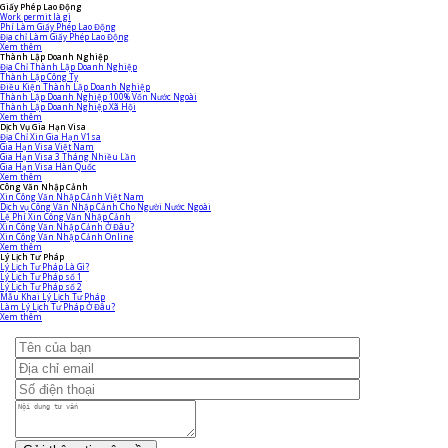
Giấy Phép Lao Động
Work permit là gì
Phí Làm Giấy Phép Lao Động
Địa chỉ Làm Giấy Phép Lao Động
Xem thêm
Thành Lập Doanh Nghiệp
Địa Chỉ Thành Lập Doanh Nghiệp
Thành Lập Công Ty
Điều Kiện Thành Lập Doanh Nghiệp
Thành Lập Doanh Nghiệp 100% Vốn Nước Ngoài
Thành Lập Doanh Nghiệp Xã Hội
Xem thêm
Dịch Vụ Gia Hạn Visa
Địa Chỉ Xin Gia Hạn V1sa
Gia Hạn Visa Việt Nam
Gia Hạn Visa 3 Tháng Nhiều Lần
Gia Hạn Visa Hàn Quốc
Xem thêm
Công Văn Nhập Cảnh
Xin Công Văn Nhập Cảnh Việt Nam
Dịch vụ Công Văn Nhập Cảnh Cho Người Nước Ngoài
Lệ Phí Xin Công Văn Nhập Cảnh
Xin Công Văn Nhập Cảnh Ở Đâu?
Xin Công Văn Nhập Cảnh Online
Xem thêm
Lý Lịch Tư Pháp
Lý Lịch Tư Pháp Là Gì?
Lý Lịch Tư Pháp số 1
Lý Lịch Tư Pháp số 2
Mẫu Khai Lý Lịch Tư Pháp
Làm Lý Lịch Tư Pháp Ở Đâu?
Xem thêm