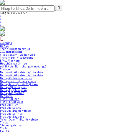
Tổng đài:
0966 078 777
Giới thiệu
Dịch vụ
Thành lập doanh nghiệp
Giấy phép lao động
Visa Việt Nam – Gia hạn Visa
Thẻ tạm trú – Visa lao động
E-Visa Việt Nam
Hợp pháp hóa lãnh sự
Đổi BLX Việt Nam cho người nước ngoài
Thẻ Apec
Dịch vụ đón tiễn khách tại cửa khẩu
Dịch vụ đón tiễn khách tại cửa khẩu
Dịch vụ tổ chức tour du lịch
Dịch vụ dịch thuật công chứng
Dịch vụ làm hộ chiếu Việt Nam
Dịch vụ đặt vé máy bay
Dịch vụ Lý lịch tư pháp
Dịch vụ báo cáo thuế
DV quốc tế
Visa đi Đài Loan
Visa đi Trung Quốc
Pháp Luật – DN
Pháp Luật về XNC
Pháp Luật Doanh Nghiệp
Pháp Luật về Thuế
Pháp Luật Lao Động
Tư Vấn Quản Trị Doanh Nghiệp
Tin tức
Cẩm nang dịch vụ
Tin 24h
Liên hệ