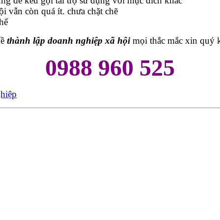
g để kêu gọi tài trợ sử dụng với mục đích khác
i vẫn còn quá ít. chưa chặt chẽ
hế
về
thành lập doanh nghiệp xã hội
mọi thắc mắc xin quý k
0988 960 525
hiệp