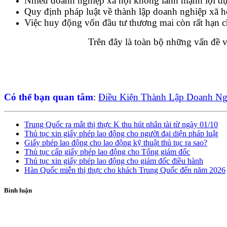
Nhiều doanh nghiệp xã hội không lành mạnh lợi dụn
Quy định pháp luật về thành lập doanh nghiệp xã hộ
Việc huy động vốn đầu tư thương mai còn rất hạn c
Trên đây là toàn bộ những vấn đề 
Có thể bạn quan tâm
:
Điều Kiện Thành Lập Doanh Ng
Trung Quốc ra mắt thị thực K thu hút nhân tài từ ngày 01/10
Thủ tục xin giấy phép lao động cho người đại diện pháp luật
Giấy phép lao động cho lao động kỹ thuật thủ tục ra sao?
Thủ tục cấp giấy phép lao động cho Tổng giám đốc
Thủ tục xin giấy phép lao động cho giám đốc điều hành
Hàn Quốc miễn thị thực cho khách Trung Quốc đến năm 2026
Bình luận