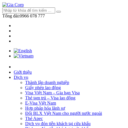
Tổng đài:
0966 078 777
Giới thiệu
Dịch vụ
Thành lập doanh nghiệp
Giấy phép lao động
Visa Việt Nam – Gia hạn Visa
Thẻ tạm trú – Visa lao động
E-Visa Việt Nam
Hợp pháp hóa lãnh sự
Đổi BLX Việt Nam cho người nước ngoài
Thẻ Apec
Dịch vụ đón tiễn khách tại cửa khẩu