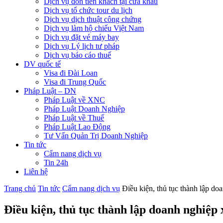
Dịch vụ đón tiễn khách tại cửa khẩu
Dịch vụ tổ chức tour du lịch
Dịch vụ dịch thuật công chứng
Dịch vụ làm hộ chiếu Việt Nam
Dịch vụ đặt vé máy bay
Dịch vụ Lý lịch tư pháp
Dịch vụ báo cáo thuế
DV quốc tế
Visa đi Đài Loan
Visa đi Trung Quốc
Pháp Luật – DN
Pháp Luật về XNC
Pháp Luật Doanh Nghiệp
Pháp Luật về Thuế
Pháp Luật Lao Động
Tư Vấn Quản Trị Doanh Nghiệp
Tin tức
Cẩm nang dịch vụ
Tin 24h
Liên hệ
Trang chủ
Tin tức
Cẩm nang dịch vụ
Điều kiện, thủ tục thành lập do
Điều kiện, thủ tục thành lập doanh nghiệp 